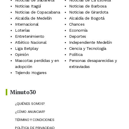
Noticias de Sabaneta
Noticias de La Estrella
Noticias Itagüí
Noticias de Barbosa
Noticias de Copacabana
Noticias de Girardota
Alcaldía de Medellín
Alcaldía de Bogotá
Internacional
Chances
Loterías
Economía
Entretenimiento
Deportes
Atlético Nacional
Independiente Medellín
Liga Betplay
Ciencia y Tecnología
Opinión
Política
Mascotas perdidas y en
Personas desaparecidas y
adopción
extraviadas
Tejiendo Hogares
Minuto30
¿QUIÉNES SOMOS?
¿CÓMO ANUNCIAR?
TÉRMINO Y CONDICIONES
POLÍTICA DE PRIVACIDAD