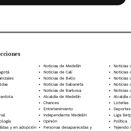
ecciones
 Telegram
dIn
terest
Noticias de Medellín
Noticias 
ogotá
Noticias de Cali
Noticias
anizales
Noticias de Bello
Noticias
aldas
Noticias de Sabaneta
Noticias 
Noticias de Barbosa
Noticias
rardota
Alcaldía de Medellín
Alcaldía
Chances
Loterías
Entretenimiento
Deportes
nal
Independiente Medellín
Liga Betp
ología
Opinión
Política
idas y en adopción
Personas desaparecidas y
Tejiendo