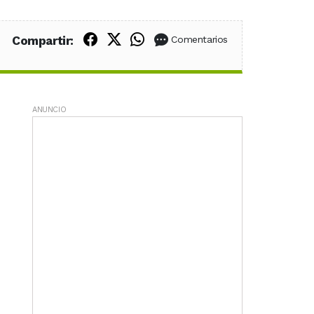
Compartir en Facebook
Compartir en X (Twitter)
Compartir en WhatsApp
Compartir:
Comentarios
ANUNCIO