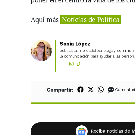
Aquí más
Noticias de Política
Sonia López
publicista, mercadotecnóloga y community
la comunicación para ayudar a las personas
Compartir en Fac
Compartir en X
Compartir
Compartir:
Comentar
Reciba noticias de
M