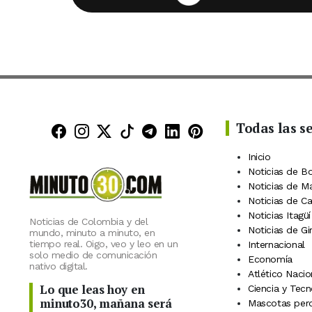
Todas las s
Minuto30 en Facebook
Minuto30 en Instagram
Minuto30 en X (Twitter)
Minuto30 en TikTok
Canal de Minuto30 en
Minuto30 en Linke
Minuto30 en Pin
Inicio
Noticias de B
Noticias de M
Noticias de C
Noticias Itagüí
Noticias de Colombia y del
Noticias de Gi
mundo, minuto a minuto, en
tiempo real. Oigo, veo y leo en un
Internacional
solo medio de comunicación
Economía
nativo digital.
Atlético Nacio
Lo que leas hoy en
Ciencia y Tecn
minuto30, mañana será
Mascotas perd