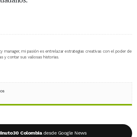
 manager, mi pasión es entrelazar estrategias creativas con el poder de
 y contar sus valiosas historias.
ebook
 (Twitter)
 en WhatsApp
ios
inuto30 Colombia
desde Google News