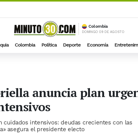
Colombia
DOMINGO 09 DE AGOSTO
quia
Colombia
Política
Deporte
Economía
Entretenim
riella anuncia plan urgen
ntensivos
en cuidados intensivos: deudas crecientes con las
a» asegura el presidente electo