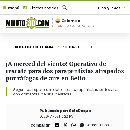
Menú
Últimas noticias
Pico y Placa
Buscar
Colombia
DOMINGO 09 DE AGOSTO
MINUTO30 COLOMBIA
NOTICIAS DE BELLO
¡A merced del viento! Operativo de
rescate para dos parapentistas atrapados
por ráfagas de aire en Bello
Según los reportes iniciales, los parapentistas se toparon
con corrientes de aire inestable
Publicado por: SoloDuque
2026-01-05 | 8:22 PM
Compartir en Facebook
Compartir en X (Twitter)
Compartir en WhatsApp
Comentarios
Compartir: