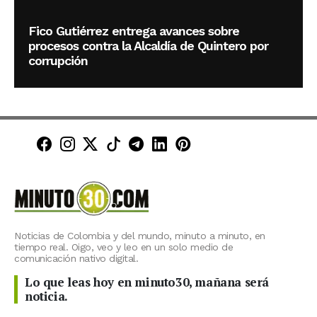
Fico Gutiérrez entrega avances sobre
procesos contra la Alcaldía de Quintero por
corrupción
Minuto30 en Facebook
Minuto30 en Instagram
Minuto30 en X (Twitter)
Minuto30 en TikTok
Canal de Minuto30 en T
Minuto30 en LinkedIn
Minuto30 en Pinte
Noticias de Colombia y del mundo, minuto a minuto, en
tiempo real. Oigo, veo y leo en un solo medio de
comunicación nativo digital.
Lo que leas hoy en minuto30, mañana será
noticia.