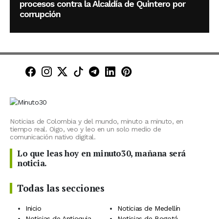
procesos contra la Alcaldía de Quintero por
corrupción
Minuto30 en Facebook
Minuto30 en Instagram
Minuto30 en X (Twitter)
Minuto30 en TikTok
Canal de Minuto30 en T
Minuto30 en LinkedIn
Minuto30 en Pinte
Noticias de Colombia y del mundo, minuto a minuto, en
tiempo real. Oigo, veo y leo en un solo medio de
comunicación nativo digital.
Lo que leas hoy en minuto30, mañana será
noticia.
Todas las secciones
Inicio
Noticias de Medellín
Noticias de Antioquia
Noticias de Bogotá