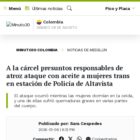
Menú
Últimas noticias
Pico y Placa
Buscar
Colombia
SÁBADO 08 DE AGOSTO
MINUTO30 COLOMBIA
NOTICIAS DE MEDELLÍN
A la cárcel presuntos responsables de
atroz ataque con aceite a mujeres trans
en estación de Policía de Altavista
El ataque ocurrió mientras las mujeres dormían en la celda,
y una de ellas sufrió quemaduras graves en varias partes
del cuerpo.
Publicado por: Sara Cespedes
2026-01-06 | 6:12 PM
Compartir en Facebook
Compartir en X (Twitter)
Compartir en WhatsApp
Comentarios
Compartir: