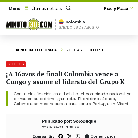
Menú
Últimas noticias
Pico y Placa
Buscar
Colombia
SÁBADO 08 DE AGOSTO
MINUTO30 COLOMBIA
NOTICIAS DE DEPORTE
FOTOS
¡A 16avos de final! Colombia vence a
Congo y asume el liderato del Grupo K
Con la clasificación en el bolsillo, el combinado nacional ya
piensa en su próximo gran reto. El próximo sábado,
Colombia se medirá cara a cara contra Portugal en Miami
Publicado por: SoloDuque
2026-06-23 | 11:36 PM
Compartir en Facebook
Compartir en X (Twitter)
Compartir en WhatsApp
Comentarios
Compartir: