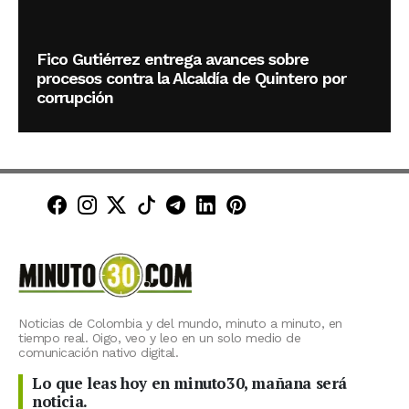
Fico Gutiérrez entrega avances sobre
procesos contra la Alcaldía de Quintero por
corrupción
Minuto30 en Facebook
Minuto30 en Instagram
Minuto30 en X (Twitter)
Minuto30 en TikTok
Canal de Minuto30 en T
Minuto30 en LinkedIn
Minuto30 en Pinte
Noticias de Colombia y del mundo, minuto a minuto, en
tiempo real. Oigo, veo y leo en un solo medio de
comunicación nativo digital.
Lo que leas hoy en minuto30, mañana será
noticia.