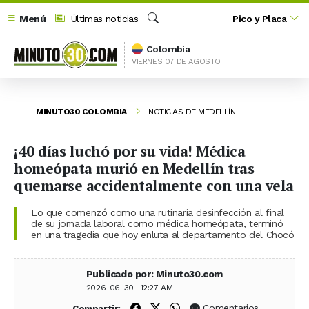
Menú
Últimas noticias
Pico y Placa
Buscar
Colombia
VIERNES 07 DE AGOSTO
MINUTO30 COLOMBIA
NOTICIAS DE MEDELLÍN
¡40 días luchó por su vida! Médica
homeópata murió en Medellín tras
quemarse accidentalmente con una vela
Lo que comenzó como una rutinaria desinfección al final
de su jornada laboral como médica homeópata, terminó
en una tragedia que hoy enluta al departamento del Chocó
Publicado por: Minuto30.com
2026-06-30 | 12:27 AM
Compartir en Facebook
Compartir en X (Twitter)
Compartir en WhatsApp
Comentarios
Compartir: