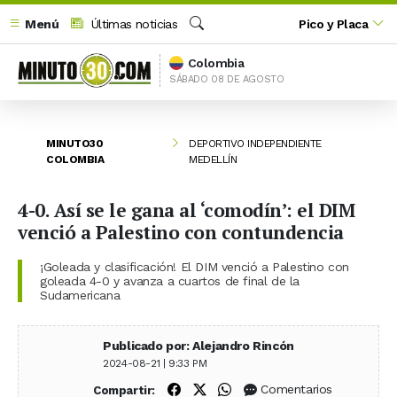
Menú
Últimas noticias
Pico y Placa
Buscar
Colombia
SÁBADO 08 DE AGOSTO
MINUTO30
DEPORTIVO INDEPENDIENTE
COLOMBIA
MEDELLÍN
4-0. Así se le gana al ‘comodín’: el DIM
venció a Palestino con contundencia
¡Goleada y clasificación!️ El DIM venció a Palestino con
goleada 4-0 y avanza a cuartos de final de la
Sudamericana
Publicado por: Alejandro Rincón
2024-08-21 | 9:33 PM
Compartir en Facebook
Compartir en X (Twitter)
Compartir en WhatsApp
Comentarios
Compartir: