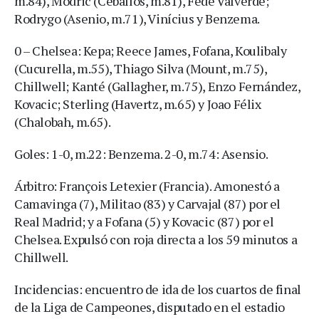
m.84), Modric (Ceballos, m.81), Fede Valverde;
Rodrygo (Asenio, m.71), Vinícius y Benzema.
0 – Chelsea: Kepa; Reece James, Fofana, Koulibaly
(Cucurella, m.55), Thiago Silva (Mount, m.75),
Chillwell; Kanté (Gallagher, m.75), Enzo Fernández,
Kovacic; Sterling (Havertz, m.65) y Joao Félix
(Chalobah, m.65).
Goles: 1-0, m.22: Benzema. 2-0, m.74: Asensio.
Árbitro: François Letexier (Francia). Amonestó a
Camavinga (7), Militao (83) y Carvajal (87) por el
Real Madrid; y a Fofana (5) y Kovacic (87) por el
Chelsea. Expulsó con roja directa a los 59 minutos a
Chillwell.
Incidencias: encuentro de ida de los cuartos de final
de la Liga de Campeones, disputado en el estadio