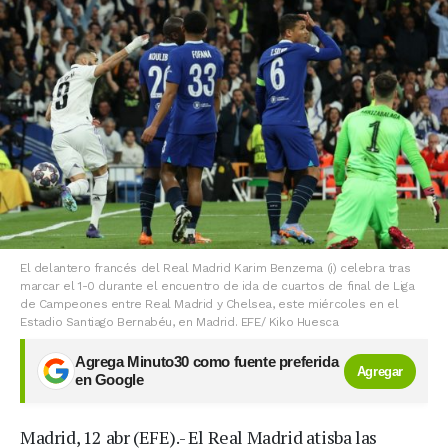
El delantero francés del Real Madrid Karim Benzema (i) celebra tras
marcar el 1-0 durante el encuentro de ida de cuartos de final de Liga
de Campeones entre Real Madrid y Chelsea, este miércoles en el
Estadio Santiago Bernabéu, en Madrid. EFE/ Kiko Huesca
Agrega Minuto30 como fuente preferida
Agregar
en Google
Madrid, 12 abr (EFE).- El Real Madrid atisba las