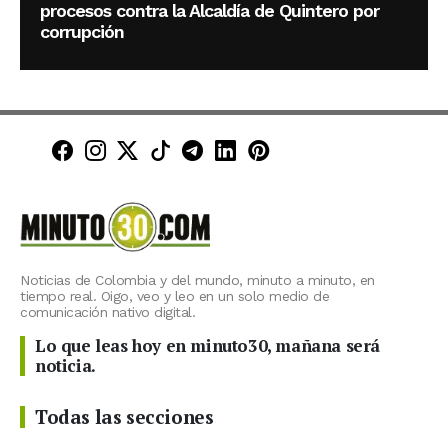
procesos contra la Alcaldía de Quintero por
corrupción
Minuto30 en Facebook
Minuto30 en Instagram
Minuto30 en X (Twitter)
Minuto30 en TikTok
Canal de Minuto30 en T
Minuto30 en LinkedIn
Minuto30 en Pinte
Noticias de Colombia y del mundo, minuto a minuto, en
tiempo real. Oigo, veo y leo en un solo medio de
comunicación nativo digital.
Lo que leas hoy en minuto30, mañana será
noticia.
Todas las secciones