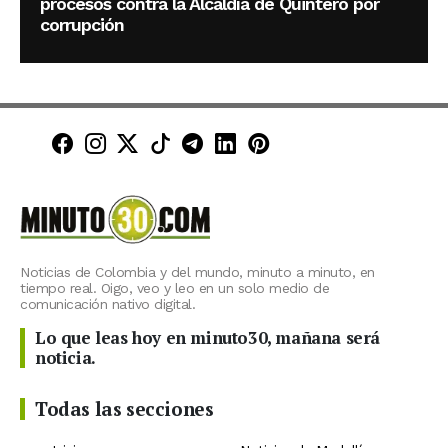
procesos contra la Alcaldía de Quintero por
corrupción
Minuto30 en Facebook
Minuto30 en Instagram
Minuto30 en X (Twitter)
Minuto30 en TikTok
Canal de Minuto30 en T
Minuto30 en LinkedIn
Minuto30 en Pinte
Noticias de Colombia y del mundo, minuto a minuto, en
tiempo real. Oigo, veo y leo en un solo medio de
comunicación nativo digital.
Lo que leas hoy en minuto30, mañana será
noticia.
Todas las secciones