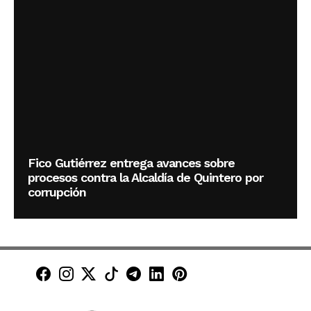
Fico Gutiérrez entrega avances sobre
procesos contra la Alcaldía de Quintero por
corrupción
Minuto30 en Facebook
Minuto30 en Instagram
Minuto30 en X (Twitter)
Minuto30 en TikTok
Canal de Minuto30 en T
Minuto30 en LinkedIn
Minuto30 en Pinte