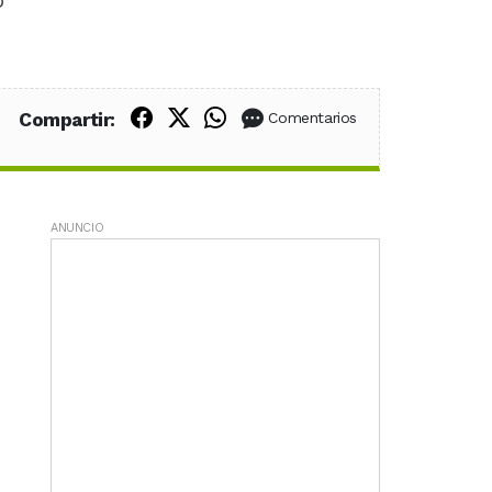
o
Compartir en Facebook
Compartir en X (Twitter)
Compartir en WhatsApp
Compartir:
Comentarios
ANUNCIO