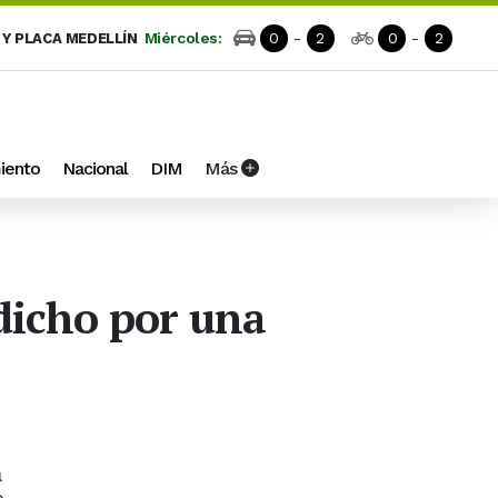
Miércoles:
0
-
2
0
-
2
 Y PLACA MEDELLÍN
iento
Nacional
DIM
Más
 dicho por una
a