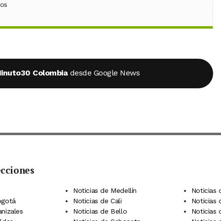
ebook
 (Twitter)
 en WhatsApp
ios
inuto30 Colombia
desde Google News
ecciones
 Telegram
dIn
terest
Noticias de Medellín
Noticias 
ogotá
Noticias de Cali
Noticias
anizales
Noticias de Bello
Noticias