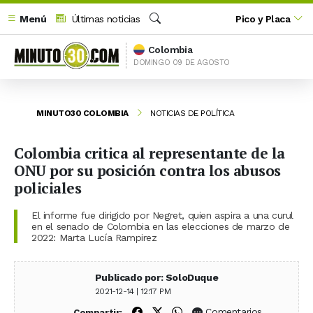
Menú
Últimas noticias
Pico y Placa
Buscar
Colombia
DOMINGO 09 DE AGOSTO
MINUTO30 COLOMBIA
NOTICIAS DE POLÍTICA
Colombia critica al representante de la
ONU por su posición contra los abusos
policiales
El informe fue dirigido por Negret, quien aspira a una curul
en el senado de Colombia en las elecciones de marzo de
2022: Marta Lucía Rampirez
Publicado por: SoloDuque
2021-12-14 | 12:17 PM
Compartir en Facebook
Compartir en X (Twitter)
Compartir en WhatsApp
Comentarios
Compartir: