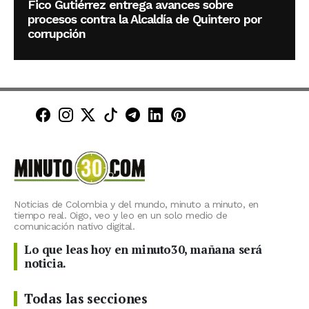
Fico Gutiérrez entrega avances sobre
procesos contra la Alcaldía de Quintero por
corrupción
Minuto30 en Facebook
Minuto30 en Instagram
Minuto30 en X (Twitter)
Minuto30 en TikTok
Canal de Minuto30 en T
Minuto30 en LinkedIn
Minuto30 en Pinte
Noticias de Colombia y del mundo, minuto a minuto, en
tiempo real. Oigo, veo y leo en un solo medio de
comunicación nativo digital.
Lo que leas hoy en minuto30, mañana será
noticia.
Todas las secciones