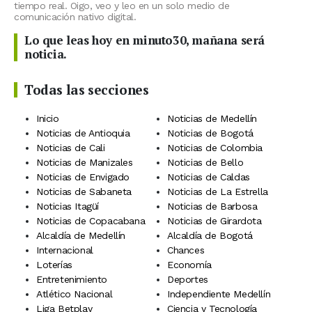
tiempo real. Oigo, veo y leo en un solo medio de
comunicación nativo digital.
Lo que leas hoy en minuto30, mañana será
noticia.
Todas las secciones
Inicio
Noticias de Medellín
Noticias de Antioquia
Noticias de Bogotá
Noticias de Cali
Noticias de Colombia
Noticias de Manizales
Noticias de Bello
Noticias de Envigado
Noticias de Caldas
Noticias de Sabaneta
Noticias de La Estrella
Noticias Itagüí
Noticias de Barbosa
Noticias de Copacabana
Noticias de Girardota
Alcaldía de Medellín
Alcaldía de Bogotá
Internacional
Chances
Loterías
Economía
Entretenimiento
Deportes
Atlético Nacional
Independiente Medellín
Liga Betplay
Ciencia y Tecnología