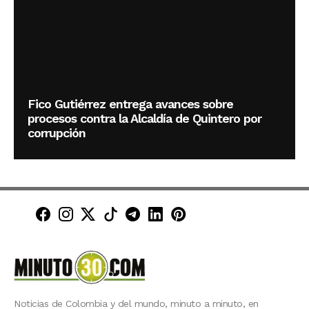
Fico Gutiérrez entrega avances sobre
procesos contra la Alcaldía de Quintero por
corrupción
Minuto30 en Facebook
Minuto30 en Instagram
Minuto30 en X (Twitter)
Minuto30 en TikTok
Canal de Minuto30 en T
Minuto30 en LinkedIn
Minuto30 en Pinte
Noticias de Colombia y del mundo, minuto a minuto, en