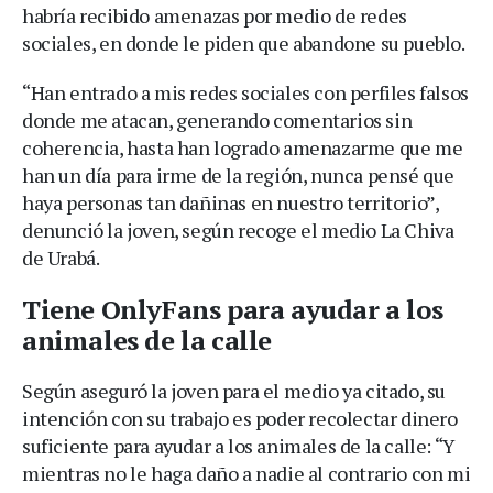
habría recibido amenazas por medio de redes
sociales, en donde le piden que abandone su pueblo.
“Han entrado a mis redes sociales con perfiles falsos
donde me atacan, generando comentarios sin
coherencia, hasta han logrado amenazarme que me
han un día para irme de la región, nunca pensé que
haya personas tan dañinas en nuestro territorio”,
denunció la joven, según recoge el medio La Chiva
de Urabá.
Tiene OnlyFans para ayudar a los
animales de la calle
Según aseguró la joven para el medio ya citado, su
intención con su trabajo es poder recolectar dinero
suficiente para ayudar a los animales de la calle: “Y
mientras no le haga daño a nadie al contrario con mi